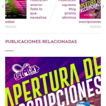
Publicación
Publicación
anterior
siguiente
Todo lo
Muy
que
pronto
necesitas
abrimos
saber
inscripciones
Noticias
Noticias
PUBLICACIONES RELACIONADAS